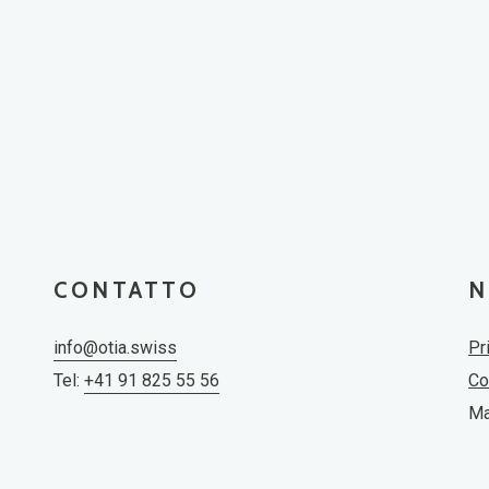
CONTATTO
N
info@otia.swiss
Pr
Tel:
+41 91 825 55 56
Co
Ma