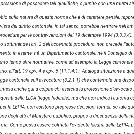
impressione di possedere tali qualifiche, è punito con una multa sin
bio sulla natura di questa norma che è di carattere penale, rapp
sta dal diritto cantonale: in tal senso, potrebbe rientrare nell’am
procedura per le contravvenzioni del 19 dicembre 1994 (3.3.3.4).
to sottintende l’art. 2 dell’accennata procedura, non prevede l’aut
mento in esame: né un Dipartimento cantonale, né il Consiglio di St
nto fanno altre normative, come ad esempio la Legge cantonale su
ario, all’art. 19 cpv. 4 e cpv. 5 (11.1.4.1). Analoga situazione a que
egge cantonale sull’avvocatura (3.2.1.1) che contempla una disp
v- intesa anche qui a colpire chi esercita la professione d’avvocat
quisiti della LLCA (legge federale), ma che non indica l’autorità 
er la LEPIA, non esistono pregresse decisioni formali su tale qu
ione degli atti al Ministero pubblico, proprio a dipendenza della 
orma. Come possa essere colmata l’evidente lacuna della LEPIA, pu
to che in concreto devono valere anche altre considerazioni
(cons