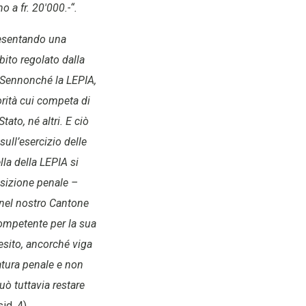
o a fr. 20'000.-“.
resentando una
bito regolato dalla
 Sennonché la LEPIA,
orità cui competa di
ato, né altri. E ciò
ll’esercizio delle
lla della LEPIA si
osizione penale –
o nel nostro Cantone
competente per la sua
esito, ancorché viga
natura penale e non
ò tuttavia restare
id. 4).