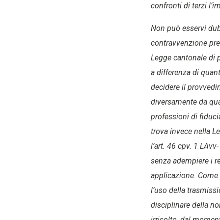
confronti di terzi l’
Non può esservi dub
contravvenzione previ
Legge cantonale di 
a differenza di quan
decidere il provvedi
diversamente da qua
professioni di fiduci
trova invece nella L
l’art. 46 cpv. 1 LAv
senza adempiere i re
applicazione. Come p
l’uso della trasmiss
disciplinare della n
irrisolto, dal momen