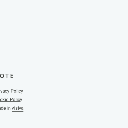
OTE
ivacy Policy
okie Policy
de in
visiva