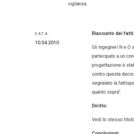
vigilanza.
Riassunto dei fatti
DATA:
10.04.2010
Gli ingegneri N e O 
partecipato a un con
progettazione è stat
contro questa decisi
segnalato la fattisp
quanto sopra”.
Diritto:
Vedi lo stesso titolo
Conclusioni: