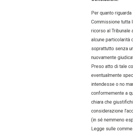
Per quanto riguarda
Commissione tutta l
ricorso al Tribunale
alcune particolarità
soprattutto senza u
nuovamente giudicato
Preso atto di tale c
eventualmente speci
intendesse o no mant
conformemente a qua
chiara che giustifich
considerazione l’acce
(in sé nemmeno espl
Legge sulle commess