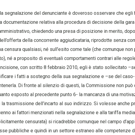
 la segnalazione del denunciante è doveroso osservare che egli 
a documentazione relativa alla procedura di decisione della gar
 amministrativo, chiedendo una presa di posizione in merito, dop
 dell’offerta della concorrente aggiudicataria, riprodotte senza 
na censura qualsiasi, né sull’esito come tale (che comunque no
), né a proposito di eventuali comportamenti contrari alle regol
oncisione, con scritto 8 febbraio 2010, egli è stato sollecitato –s
ficare i fatti a sostegno della sua segnalazione e –se del caso
enerla. Di fronte al silenzio di questi, la Commissione non può
nto esposto al precedente punto 6- la mancanza di una motivaz
i la trasmissione dell’incarto al suo indirizzo. Si volesse anche p
nno ai fattori menzionati nella segnalazione e alla tariffa media 
icitamente censurata) si ricadrebbe comunque nel campo d’appl
e pubbliche e quindi in un settore estraneo alle competenze de