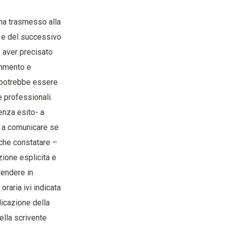
ha trasmesso alla
a e del successivo
o aver precisato
commento e
n potrebbe essere
e professionali.
enza esito- a
- a comunicare se
 che constatare –
ione esplicita e
rendere in
oraria ivi indicata
icazione della
lla scrivente