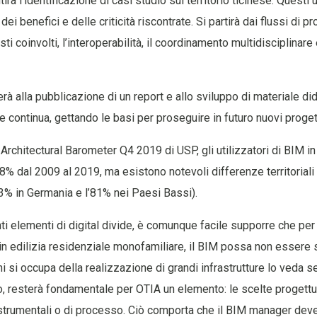
rà l’identificazione di casi studio sul territorio ticinese. Questi 
dei benefici e delle criticità riscontrate. Si partirà dai flussi di 
sti coinvolti, l’interoperabilità, il coordinamento multidisciplinare 
rà alla pubblicazione di un report e allo sviluppo di materiale did
 continua, gettando le basi per proseguire in futuro nuovi progetti
rchitectural Barometer Q4 2019 di USP, gli utilizzatori di BIM i
8% dal 2009 al 2019, ma esistono notevoli differenze territoriali
 23% in Germania e l’81% nei Paesi Bassi).
nti elementi di digital divide, è comunque facile supporre che per 
n edilizia residenziale monofamiliare, il BIM possa non essere 
i si occupa della realizzazione di grandi infrastrutture lo veda
o, resterà fondamentale per OTIA un elemento: le scelte progett
 strumentali o di processo. Ciò comporta che il BIM manager dev