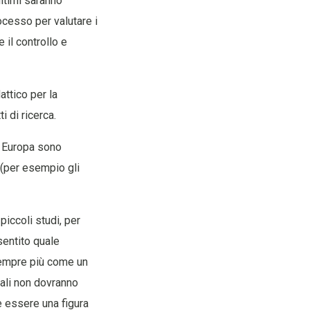
ultimi saranno
processo per valutare i
e il controllo e
attico per la
 di ricerca.
n Europa sono
 (per esempio gli
piccoli studi, per
sentito quale
 sempre più come un
uali non dovranno
e essere una figura