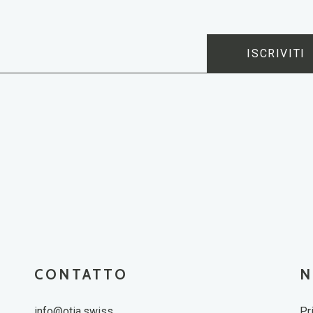
ISCRIVITI
CONTATTO
N
info@otia.swiss
Pr