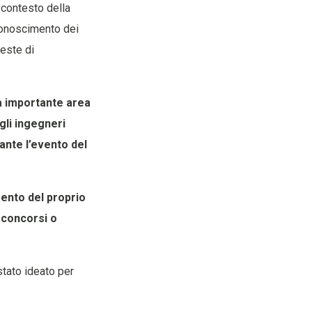
 contesto della
iconoscimento dei
ieste di
ta importante area
egli ingegneri
ante l’evento del
mento del proprio
 concorsi o
stato ideato per
.