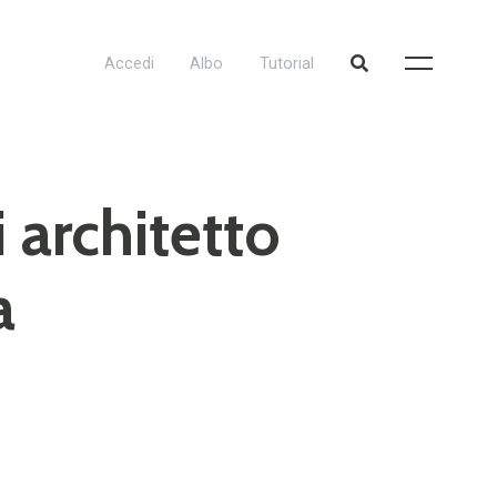
Accedi
Albo
Tutorial
i architetto
a