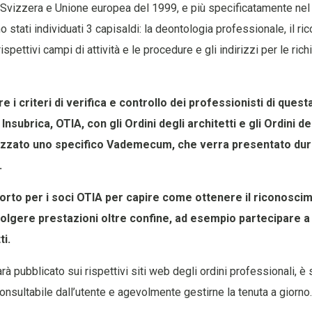
ra Svizzera e Unione europea del 1999, e più specificatamente nel
o stati individuati 3 capisaldi: la deontologia professionale, il r
 rispettivi campi di attività e le procedure e gli indirizzi per le rich
 i criteri di verifica e controllo dei professionisti di ques
Insubrica, OTIA, con gli Ordini degli architetti e gli Ordini d
alizzato uno specifico Vademecum, che verra presentato dur
.
pporto per i soci OTIA per capire come ottenere il riconosci
olgere prestazioni oltre confine, ad esempio partecipare a
i.
à pubblicato sui rispettivi siti web degli ordini professionali, è 
nsultabile dall’utente e agevolmente gestirne la tenuta a giorno