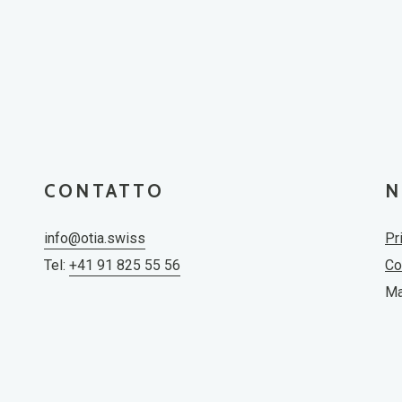
CONTATTO
N
info@otia.swiss
Pr
Tel:
+41 91 825 55 56
Co
Ma