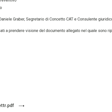
reventivo
to
Daniele Graber, Segretario di Concetto CAT e Consulente giuridic
sati a prendere visione del documento allegato nel quale sono ri
ettr.pdf