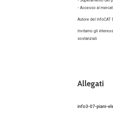
- Superamento del p
- Accesso al merca
Autore del InfoCAT 
Invitamo gli interes
sostanziali
Allegati
info3-07-piani-el