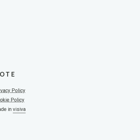
OTE
ivacy Policy
okie Policy
de in
visiva