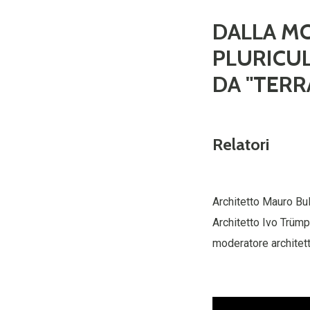
DALLA M
PLURICUL
DA "TERR
Relatori
Architetto Mauro Bul
Architetto Ivo Trüm
moderatore architet