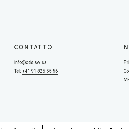
CONTATTO
N
info@otia.swiss
Pr
Tel:
+41 91 825 55 56
Co
Ma