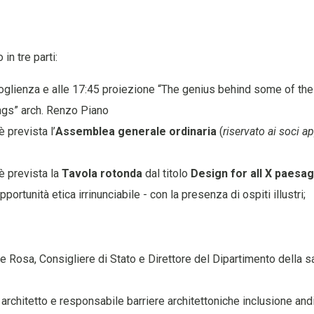
in tre parti:
oglienza e alle 17:45 proiezione “The genius behind some of th
ngs” arch. Renzo Piano
è prevista l’
Assemblea generale ordinaria
(
riservato ai soci a
è prevista la
Tavola rotonda
dal titolo
Design for all
X
paesagg
opportunità etica irrinunciabile - con la presenza di ospiti illustri;
e Rosa, Consigliere di Stato e Direttore del Dipartimento della sa
 architetto e responsabile barriere architettoniche inclusione and