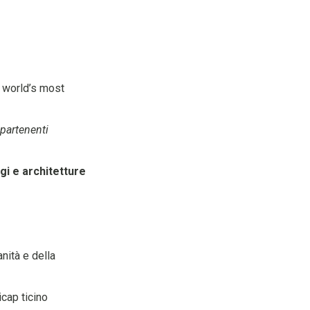
e world’s most
ppartenenti
i e architetture
nità e della
icap ticino