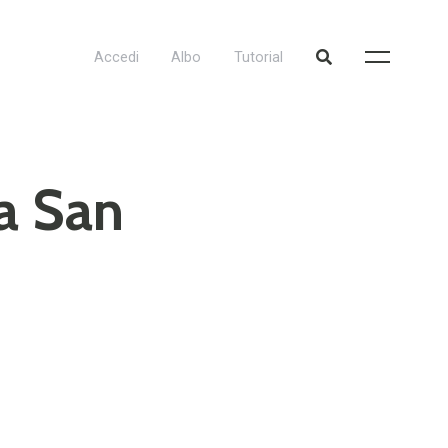
Accedi
Albo
Tutorial
va San