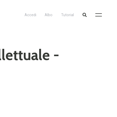
Accedi
Albo
Tutorial
llettuale -